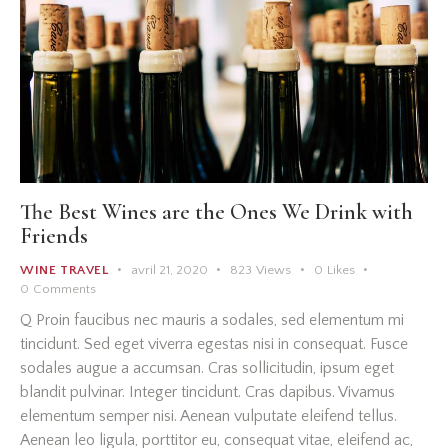
The Best Wines are the Ones We Drink with
Friends
WINE TRAVEL
avril 21, 2020
823
Views
0
Likes
0
Comments
Q Proin faucibus nec mauris a sodales, sed elementum mi
tincidunt. Sed eget viverra egestas nisi in consequat. Fusce
sodales augue a accumsan. Cras sollicitudin, ipsum eget
blandit pulvinar. Integer tincidunt. Cras dapibus. Vivamus
elementum semper nisi. Aenean vulputate eleifend tellus.
Aenean leo ligula, porttitor eu, consequat vitae, eleifend ac,