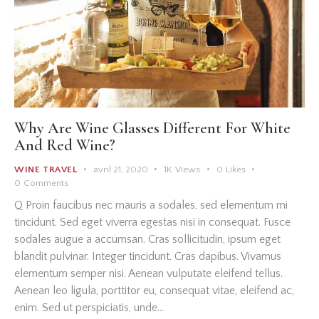
Why Are Wine Glasses Different For White
And Red Wine?
WINE TRAVEL
avril 21, 2020
1K
Views
0
Likes
0
Comments
Q Proin faucibus nec mauris a sodales, sed elementum mi
tincidunt. Sed eget viverra egestas nisi in consequat. Fusce
sodales augue a accumsan. Cras sollicitudin, ipsum eget
blandit pulvinar. Integer tincidunt. Cras dapibus. Vivamus
elementum semper nisi. Aenean vulputate eleifend tellus.
Aenean leo ligula, porttitor eu, consequat vitae, eleifend ac,
enim. Sed ut perspiciatis, unde…