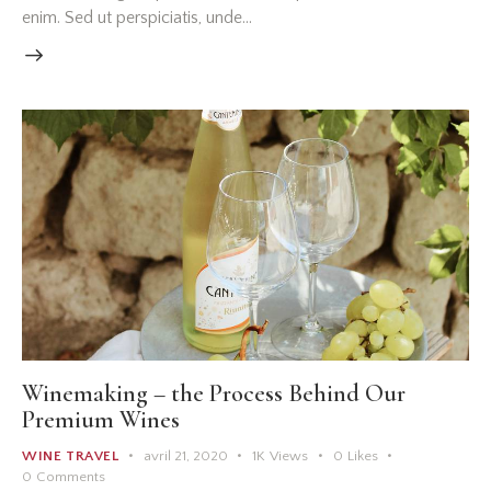
enim. Sed ut perspiciatis, unde…
Winemaking – the Process Behind Our
Premium Wines
WINE TRAVEL
avril 21, 2020
1K
Views
0
Likes
0
Comments