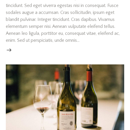
tincidunt. Sed eget viverra egestas nisi in consequat. Fusce
sodales augue a accumsan. Cras sollicitudin, ipsum eget
blandit pulvinar. Integer tincidunt. Cras dapibus. Vivamus
elementum semper nisi. Aenean vulputate eleifend tellus.
Aenean leo ligula, porttitor eu, consequat vitae, eleifend ac,
enim. Sed ut perspiciatis, unde omnis…