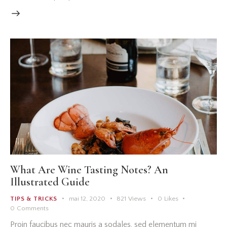
What Are Wine Tasting Notes? An
Illustrated Guide
TIPS & TRICKS
mai 12, 2020
821
Views
0
Likes
0
Comments
Proin faucibus nec mauris a sodales, sed elementum mi